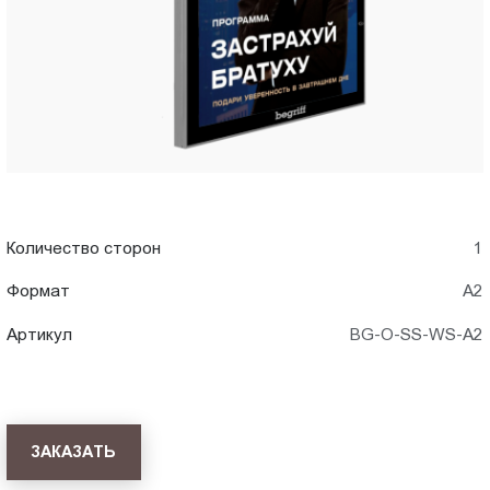
Пт.:
9.00-
18.00
Сб.,
Вс.:
выходной
Количество сторон
1
Формат
A2
Артикул
BG-O-SS-WS-A2
ЗАКАЗАТЬ