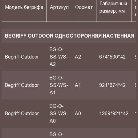
Габаритный
Модель бегрифа
Артикул
Формат
п
размер, мм
BEGRIFF OUTDOOR ОДНОСТОРОННЯЯ НАСТЕННАЯ
BG-O-
Begriff Outdoor
SS-WS-
A2
674*500*42
5
A2
BG-O-
Begriff Outdoor
SS-WS-
A1
921*674*42
8
A1
BG-O-
Begriff Outdoor
SS-WS-
А0
1269*921*42
1
A0
BG-O-