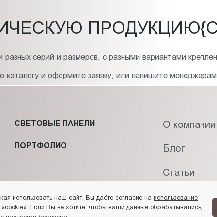
ИЧЕСКУЮ ПРОДУКЦИЮ{C
 разных серий и размеров, с разными вариантами креплен
по каталогу и оформите заявку, или напишите менеджерам
СВЕТОВЫЕ ПАНЕЛИ
О компании
ПОРТФОЛИО
Блог
Статьи
Контакты
жая использовать наш сайт, Вы даёте согласие на
использование
 «cookie»
. Если Вы не хотите, чтобы ваши данные обрабатывались,
е настройки браузера.