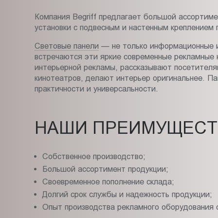
Пт.:
Компания Begriff предлагает большой ассортимен
9.00-
установки с подвесным и настенным креплением
18.00
Сб.,
Световые панели
— не только информационные и 
Вс.:
встречаются эти яркие современные рекламные к
интерьерной рекламы, рассказывают посетителя
выходной
кинотеатров, делают интерьер оригинальнее. Па
практичности и универсальности.
НАШИ ПРЕИМУЩЕСТ
Собственное производство;
Большой ассортимент продукции;
Своевременное пополнение склада;
Долгий срок службы и надежность продукции;
Опыт производства рекламного оборудования с