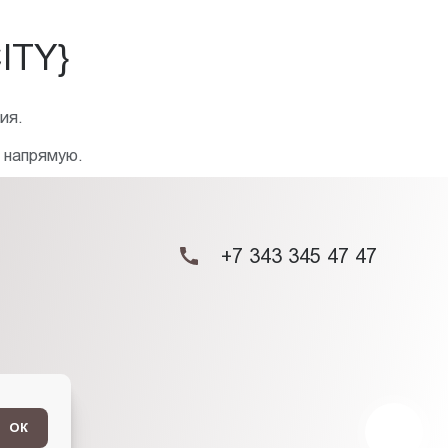
ITY}
ия.
 напрямую.
+7 343 345 47 47
ОК