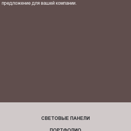
предложение для вашей компании.
ОТПРАВИТЬ СВОЙ КОНТАКТ
Я ознакомлен(-на) и согласен(-на) с
политикой
конфиденциальности
и даю своё
согласие
на обработку
персональных данных.
СВЕТОВЫЕ ПАНЕЛИ
ПОРТФОЛИО