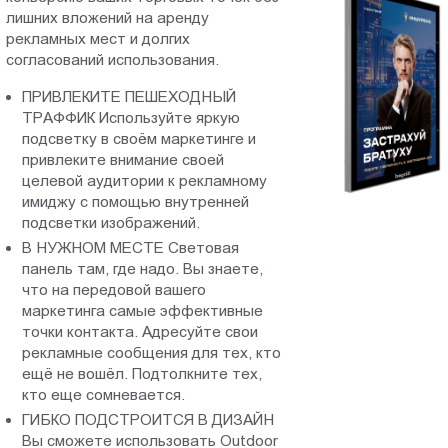
лишних вложений на аренду
Пт.:
рекламных мест и долгих
9.00-
согласований использования.
18.00
Сб.,
ПРИВЛЕКИТЕ ПЕШЕХОДНЫЙ
Вс.:
ТРАФФИК Используйте яркую
подсветку в своём маркетинге и
выходной
привлеките внимание своей
целевой аудитории к рекламному
имиджу с помощью внутренней
подсветки изображений.
В НУЖНОМ МЕСТЕ Световая
панель там, где надо. Вы знаете,
что на передовой вашего
маркетинга самые эффективные
точки контакта. Адресуйте свои
рекламные сообщения для тех, кто
ещё не вошёл. Подтолкните тех,
кто еще сомневается.
ГИБКО ПОДСТРОИТСЯ В ДИЗАЙН
Вы сможете использовать Outdoor