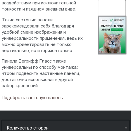
воздействиям при исключительной
Пт.:
тонкости и изящном внешнем виде.
9.00-
18.00
Такие световые панели
зарекомендовали себя благодаря
Сб.,
удобной смене изображения и
Вс.:
универсальности применения, ведь их
выходной
можно ориентировать не только
вертикально, но и горизонтально.
Панели Бегрифф Гласс также
универсальны по способу монтажа:
чтобы подвесить настенные панели,
достаточно использовать другой
набор креплений.
Подобрать световую панель
Количество сторон