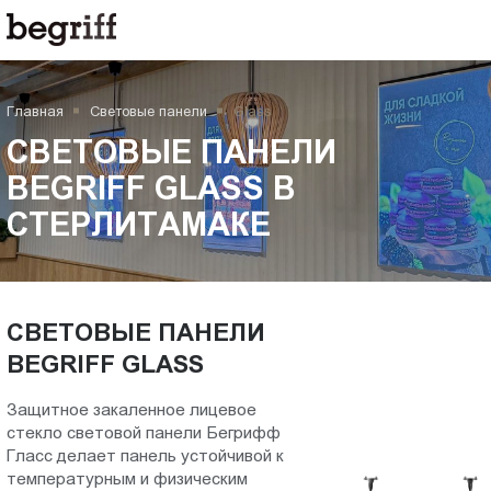
ООО
СВЕТОВЫЕ
"Компания
Бегрифф"
ПАНЕЛИ
Россия
Главная
Световые панели
Glass
Свердловская
BEGRIFF
обл.
СВЕТОВЫЕ ПАНЕЛИ
620016
GLASS
BEGRIFF GLASS В
г.
СТЕРЛИТАМАКЕ
Екатеринбург
в
ул.
Амундсена,
Стерлитамаке
д.
107,
СВЕТОВЫЕ ПАНЕЛИ
оф.
BEGRIFF GLASS
707
sales@begriff.ru
Защитное закаленное лицевое
+73433454747
стекло световой панели Бегрифф
Гласc делает панель устойчивой к
RUB
температурным и физическим
Пн.-