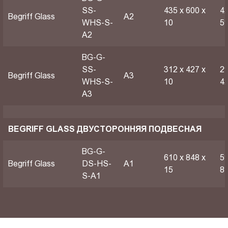
SS-
435 х 600 х
42
Begriff Glass
A2
WHS-S-
10
5
A2
BG-G-
SS-
312 х 427 х
29
Begriff Glass
A3
WHS-S-
10
4
A3
BEGRIFF GLASS ДВУСТОРОННЯЯ ПОДВЕСНАЯ
BG-G-
610 х 848 х
59
Begriff Glass
DS-HS-
A1
15
8
S-A1