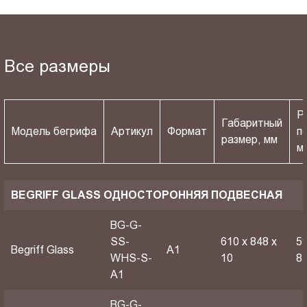
Все размеры
Р
Габаритный
Модель бегрифа
Артикул
Формат
п
размер, мм
м
BEGRIFF GLASS ОДНОСТОРОННЯЯ ПОДВЕСНАЯ
BG-G-
SS-
610 х 848 х
59
Begriff Glass
A1
WHS-S-
10
8
A1
BG-G-