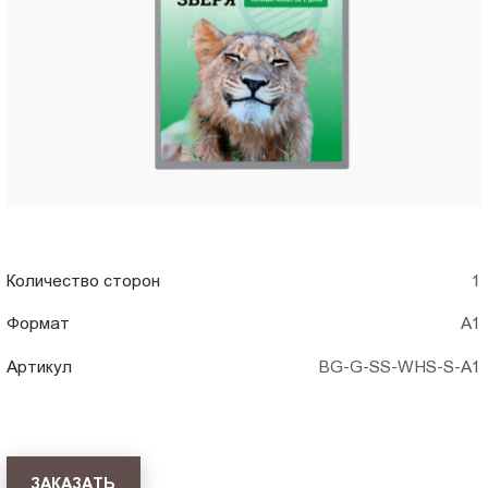
A1)
Пт.:
9.00-
в
18.00
Сб.,
Стерлитамаке
Вс.:
выходной
Количество сторон
1
Формат
А1
Артикул
BG-G-SS-WHS-S-A1
ЗАКАЗАТЬ