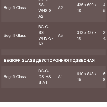
SS-
435 х 600 х
42
Begriff Glass
A2
WHS-S-
10
5
A2
BG-G-
SS-
312 х 427 х
29
Begriff Glass
A3
WHS-S-
10
4
A3
BEGRIFF GLASS ДВУСТОРОННЯЯ ПОДВЕСНАЯ
BG-G-
610 х 848 х
59
Begriff Glass
DS-HS-
A1
15
8
S-A1