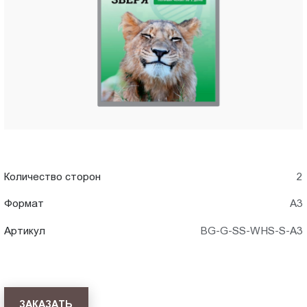
A3)
Пт.:
9.00-
в
18.00
Сб.,
Стерлитамаке
Вс.:
выходной
Количество сторон
2
Формат
А3
Артикул
BG-G-SS-WHS-S-A3
ЗАКАЗАТЬ