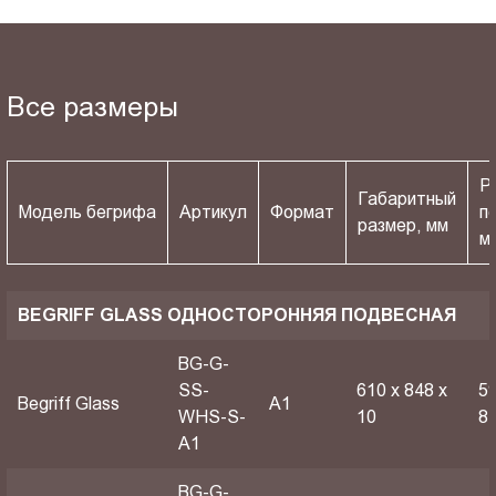
Все размеры
Р
Габаритный
Модель бегрифа
Артикул
Формат
п
размер, мм
м
BEGRIFF GLASS ОДНОСТОРОННЯЯ ПОДВЕСНАЯ
BG-G-
SS-
610 х 848 х
59
Begriff Glass
A1
WHS-S-
10
8
A1
BG-G-