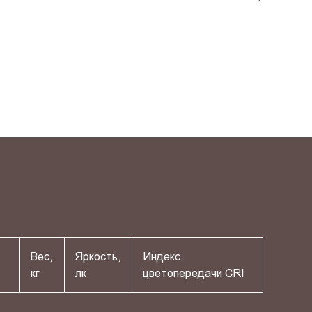
Вес,
Яркость,
Индекс
кг
лк
цветопередачи СRI