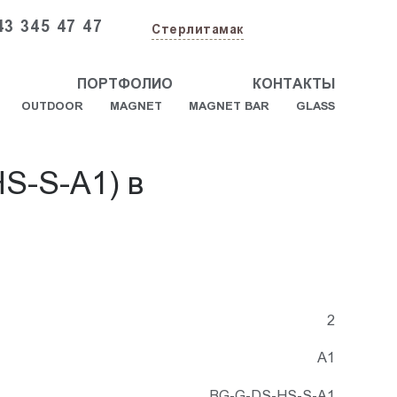
43 345 47 47
Стерлитамак
ПОРТФОЛИО
КОНТАКТЫ
OUTDOOR
MAGNET
MAGNET BAR
GLASS
S-S-A1) в
2
А1
BG-G-DS-HS-S-A1