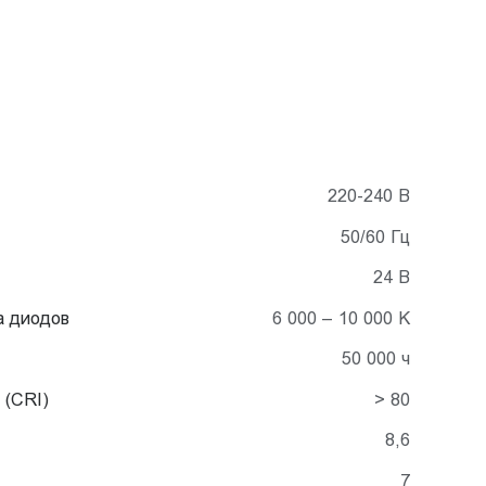
220-240 В
50/60 Гц
24 В
а диодов
6 000 – 10 000 K
50 000 ч
 (CRI)
> 80
8,6
7