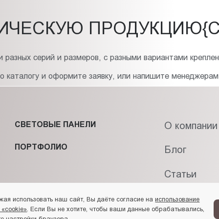
ИЧЕСКУЮ ПРОДУКЦИЮ{C
 разных серий и размеров, с разными вариантами креплен
по каталогу и оформите заявку, или напишите менеджерам
СВЕТОВЫЕ ПАНЕЛИ
О компании
ПОРТФОЛИО
Блог
Статьи
Контакты
жая использовать наш сайт, Вы даёте согласие на
использование
 «cookie»
. Если Вы не хотите, чтобы ваши данные обрабатывались,
е настройки браузера.