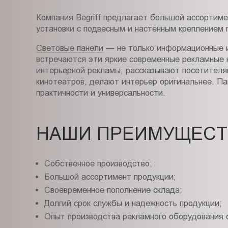
Пт.:
Компания Begriff предлагает большой ассортимен
9.00-
установки с подвесным и настенным креплением
18.00
Сб.,
Световые панели
— не только информационные и 
Вс.:
встречаются эти яркие современные рекламные к
интерьерной рекламы, рассказывают посетителя
выходной
кинотеатров, делают интерьер оригинальнее. Па
практичности и универсальности.
НАШИ ПРЕИМУЩЕСТ
Собственное производство;
Большой ассортимент продукции;
Своевременное пополнение склада;
Долгий срок службы и надежность продукции;
Опыт производства рекламного оборудования с