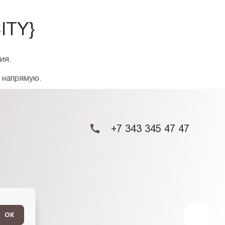
ITY}
ия.
 напрямую.
+7 343 345 47 47
ОК