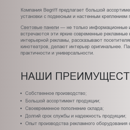
Пт.:
Компания Begriff предлагает большой ассортимен
9.00-
установки с подвесным и настенным креплением
18.00
Сб.,
Световые панели
— не только информационные и 
Вс.:
встречаются эти яркие современные рекламные к
интерьерной рекламы, рассказывают посетителя
выходной
кинотеатров, делают интерьер оригинальнее. Па
практичности и универсальности.
НАШИ ПРЕИМУЩЕСТ
Собственное производство;
Большой ассортимент продукции;
Своевременное пополнение склада;
Долгий срок службы и надежность продукции;
Опыт производства рекламного оборудования с