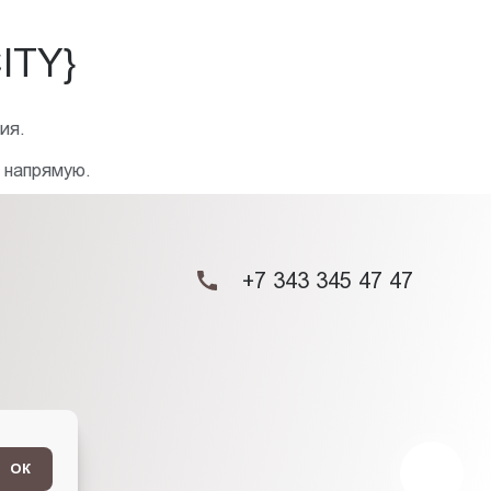
ITY}
ия.
 напрямую.
+7 343 345 47 47
ОК