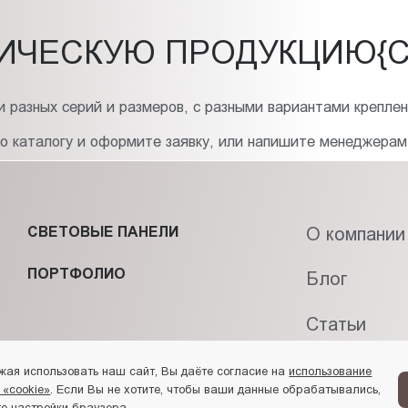
ИЧЕСКУЮ ПРОДУКЦИЮ{C
 разных серий и размеров, с разными вариантами креплен
по каталогу и оформите заявку, или напишите менеджерам
СВЕТОВЫЕ ПАНЕЛИ
О компании
ПОРТФОЛИО
Блог
Статьи
Контакты
жая использовать наш сайт, Вы даёте согласие на
использование
 «cookie»
. Если Вы не хотите, чтобы ваши данные обрабатывались,
е настройки браузера.