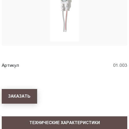
Пт.:
9.00-
18.00
Сб.,
Вс.:
выходной
Артикул
01.003
ЗАКАЗАТЬ
ТЕХНИЧЕСКИЕ ХАРАКТЕРИСТИКИ