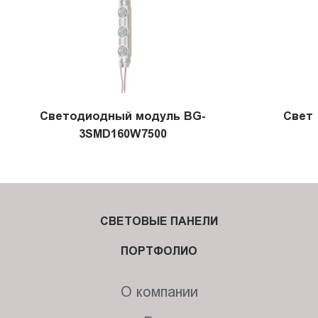
Cветодиодный модуль BG-
Свет
3SMD160W7500
СВЕТОВЫЕ ПАНЕЛИ
ПОРТФОЛИО
О компании