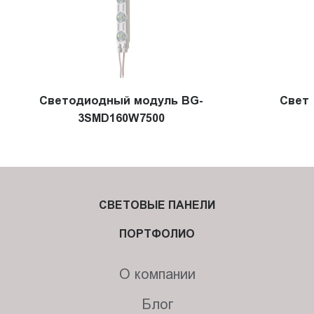
Cветодиодный модуль BG-
Свет
3SMD160W7500
СВЕТОВЫЕ ПАНЕЛИ
ПОРТФОЛИО
О компании
Блог