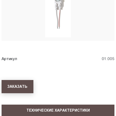
Пт.:
9.00-
18.00
Сб.,
Вс.:
выходной
Артикул
01.005
ЗАКАЗАТЬ
ТЕХНИЧЕСКИЕ ХАРАКТЕРИСТИКИ