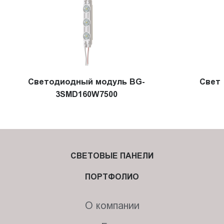
Cветодиодный модуль BG-
Свет
3SMD160W7500
СВЕТОВЫЕ ПАНЕЛИ
ПОРТФОЛИО
О компании