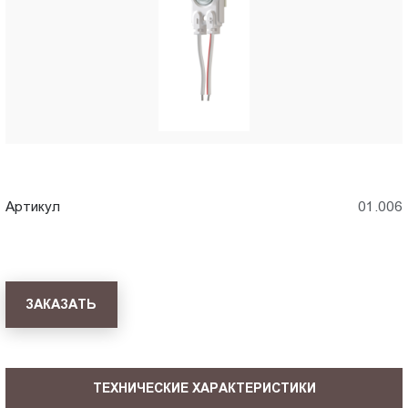
Пт.:
9.00-
18.00
Сб.,
Вс.:
выходной
Артикул
01.006
ЗАКАЗАТЬ
ТЕХНИЧЕСКИЕ ХАРАКТЕРИСТИКИ