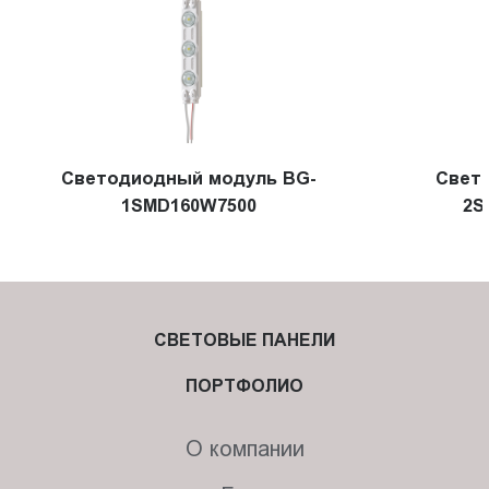
Светодиодный модуль BG-
Свет
1SMD160W7500
2S
СВЕТОВЫЕ ПАНЕЛИ
ПОРТФОЛИО
О компании