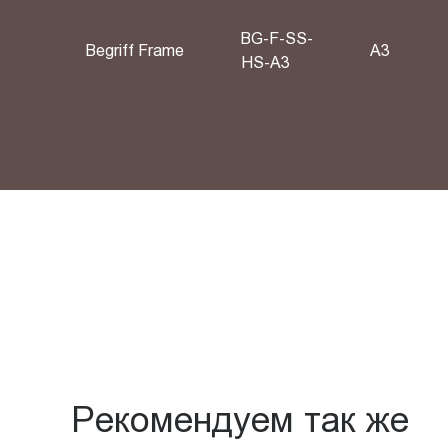
BG-F-SS-
Begriff Frame
A3
HS-A3
Рекомендуем так же