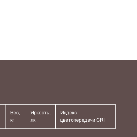
Вес,
Яркость,
Индекс
кг
лк
цветопередачи СRI