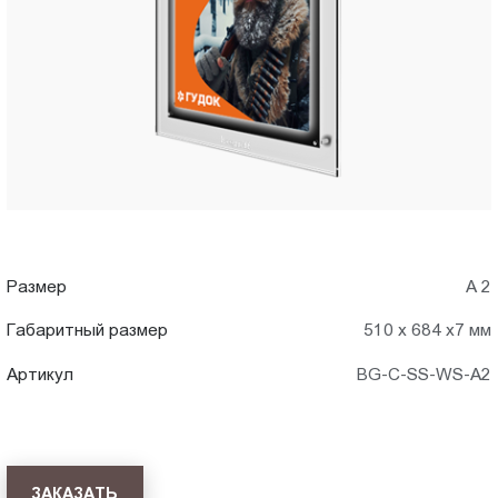
A2)
Пт.:
9.00-
в
18.00
Сб.,
Саратове
Вс.:
выходной
Размер
А 2
Габаритный размер
510 х 684 х7 мм
Артикул
BG-C-SS-WS-A2
ЗАКАЗАТЬ