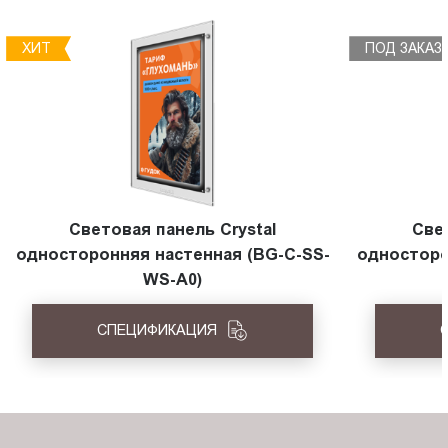
ХИТ
ПОД ЗАКАЗ
Световая панель Crystal
Све
односторонняя настенная (BG-C-SS-
односторо
WS-A0)
СПЕЦИФИКАЦИЯ