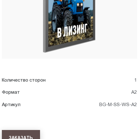
в
Пт.:
9.00-
Оренбурге
18.00
Сб.,
Вс.:
выходной
Количество сторон
1
Формат
А2
Артикул
BG-M-SS-WS-A2
ЗАКАЗАТЬ