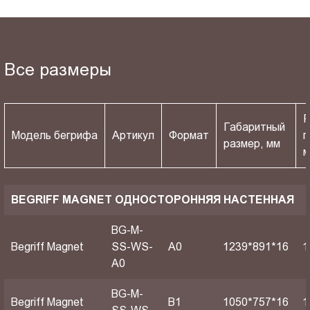
Все размеры
Р
Габаритный
Модель бегрифа
Артикул
Формат
п
размер, мм
BEGRIFF MAGNET ОДНОСТОРОННЯЯ НАСТЕННАЯ
BG-M-
Begriff Magnet
SS-WS-
A0
1239*891*16
1
A0
BG-M-
Begriff Magnet
B1
1050*757*16
1