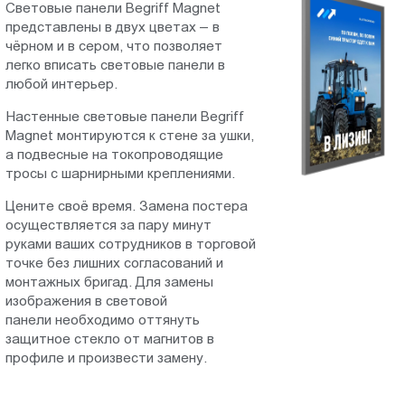
Cветовые панели Begriff Magnet
Пт.:
представлены в двух цветах – в
9.00-
чёрном и в сером, что позволяет
18.00
легко вписать световые панели в
Сб.,
любой интерьер.
Вс.:
Настенные световые панели Begriff
выходной
Magnet монтируются к стене за ушки,
а подвесные на токопроводящие
тросы с шарнирными креплениями.
Цените своё время. Замена постера
осуществляется за пару минут
руками ваших сотрудников в торговой
точке без лишних согласований и
монтажных бригад. Для замены
изображения в световой
панели необходимо оттянуть
защитное стекло от магнитов в
профиле и произвести замену.