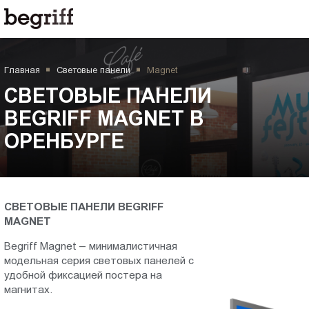
ООО
СВЕТОВЫЕ
"Компания
Бегрифф"
ПАНЕЛИ
Россия
Главная
Световые панели
Magnet
Свердловская
BEGRIFF
обл.
СВЕТОВЫЕ ПАНЕЛИ
620016
MAGNET
BEGRIFF MAGNET В
г.
ОРЕНБУРГЕ
Екатеринбург
в
ул.
Амундсена,
Оренбурге
д.
107,
СВЕТОВЫЕ ПАНЕЛИ BEGRIFF
MAGNET
оф.
707
Begriff Magnet – минималистичная
sales@begriff.ru
модельная серия световых панелей с
+73433454747
удобной фиксацией постера на
RUB
магнитах.
Пн.-