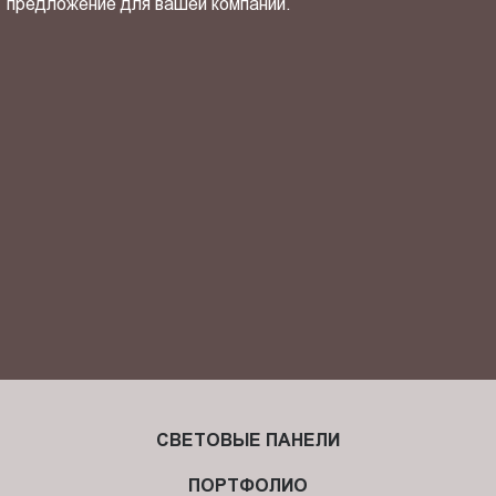
предложение для вашей компании.
ОТПРАВИТЬ СВОЙ КОНТАКТ
Я ознакомлен(-на) и согласен(-на) с
политикой
конфиденциальности
и даю своё
согласие
на обработку
персональных данных.
СВЕТОВЫЕ ПАНЕЛИ
ПОРТФОЛИО