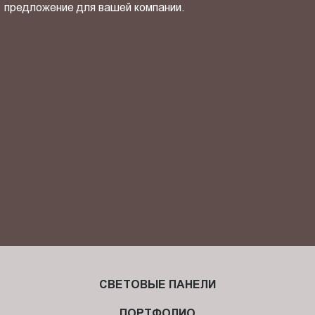
предложение для вашей компании.
ОТПРАВИТЬ СВОЙ КОНТАКТ
Я ознакомлен(-на) и согласен(-на) с
политикой
конфиденциальности
и даю своё
согласие
на обработку
персональных данных.
СВЕТОВЫЕ ПАНЕЛИ
ПОРТФОЛИО