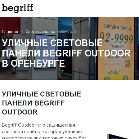
ООО
УЛИЧНЫЕ
"Компания
Бегрифф"
СВЕТОВЫЕ
Россия
Главная
Световые панели
Outdoor
Свердловская
ПАНЕЛИ
обл.
УЛИЧНЫЕ СВЕТОВЫЕ
620016
BEGRIFF
ПАНЕЛИ BEGRIFF OUTDOOR
г.
В ОРЕНБУРГЕ
Екатеринбург
OUTDOOR
ул.
Амундсена,
в
д.
107,
УЛИЧНЫЕ СВЕТОВЫЕ
Оренбурге
оф.
ПАНЕЛИ BEGRIFF
707
OUTDOOR
sales@begriff.ru
+73433454747
Begriff Outdoor это защищенная
RUB
световая панель, которая увеличит
Пн.-
конверсию ваших торговых точек без