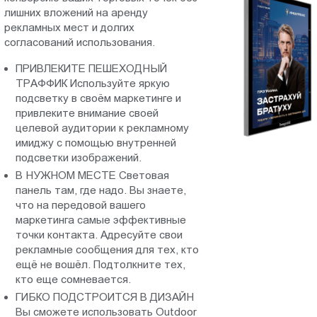
лишних вложений на аренду
Пт.:
рекламных мест и долгих
9.00-
согласований использования.
18.00
Сб.,
ПРИВЛЕКИТЕ ПЕШЕХОДНЫЙ
Вс.:
ТРАФФИК Используйте яркую
подсветку в своём маркетинге и
выходной
привлеките внимание своей
целевой аудитории к рекламному
имиджу с помощью внутренней
подсветки изображений.
В НУЖНОМ МЕСТЕ Световая
панель там, где надо. Вы знаете,
что на передовой вашего
маркетинга самые эффективные
точки контакта. Адресуйте свои
рекламные сообщения для тех, кто
ещё не вошёл. Подтолкните тех,
кто еще сомневается.
ГИБКО ПОДСТРОИТСЯ В ДИЗАЙН
Вы сможете использовать Outdoor