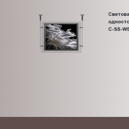
Светова
односто
C-SS-WS