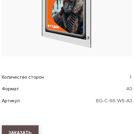
A3)
Пт.:
9.00-
в
18.00
Сб.,
Новороссийске
Вс.:
выходной
Количество сторон
1
Формат
А3
Артикул
BG-C-SS-WS-A3
ЗАКАЗАТЬ