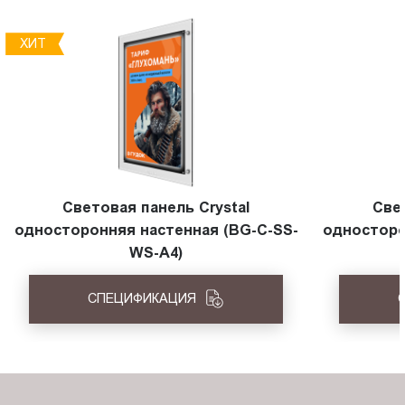
ХИТ
Световая панель Crystal
Све
односторонняя настенная (BG-C-SS-
односторо
WS-A4)
СПЕЦИФИКАЦИЯ