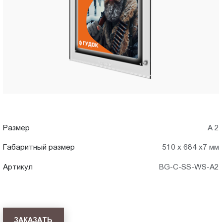
A2)
Пт.:
9.00-
в
18.00
Сб.,
Новороссийске
Вс.:
выходной
Размер
А 2
Габаритный размер
510 х 684 х7 мм
Артикул
BG-C-SS-WS-A2
ЗАКАЗАТЬ