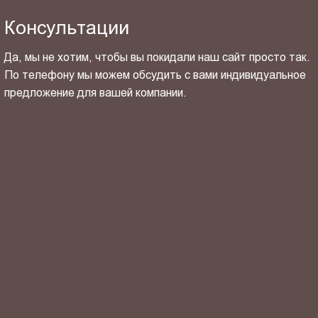
Консультации
Да, мы не хотим, чтобы вы покидали наш сайт просто так.
По телефону мы можем обсудить с вами индивидуальное
предложение для вашей компании.
ОТПРАВИТЬ СВОЙ КОНТАКТ
Я ознакомлен(-на) и согласен(-на) с
политикой
конфиденциальности
и даю своё
согласие
на обработку
персональных данных.