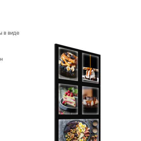
ы в виде
ен