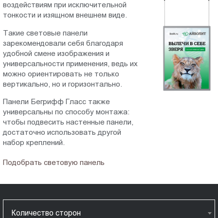
воздействиям при исключительной
Пт.:
тонкости и изящном внешнем виде.
9.00-
18.00
Такие световые панели
зарекомендовали себя благодаря
Сб.,
удобной смене изображения и
Вс.:
универсальности применения, ведь их
выходной
можно ориентировать не только
вертикально, но и горизонтально.
Панели Бегрифф Гласс также
универсальны по способу монтажа:
чтобы подвесить настенные панели,
достаточно использовать другой
набор креплений.
Подобрать световую панель
Количество сторон