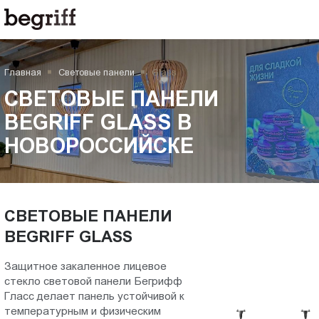
ООО
СВЕТОВЫЕ
"Компания
Бегрифф"
ПАНЕЛИ
Россия
Главная
Световые панели
Glass
Свердловская
BEGRIFF
обл.
СВЕТОВЫЕ ПАНЕЛИ
620016
GLASS
BEGRIFF GLASS В
г.
НОВОРОССИЙСКЕ
Екатеринбург
в
ул.
Амундсена,
Новороссийске
д.
107,
СВЕТОВЫЕ ПАНЕЛИ
оф.
BEGRIFF GLASS
707
sales@begriff.ru
Защитное закаленное лицевое
+73433454747
стекло световой панели Бегрифф
Гласc делает панель устойчивой к
RUB
температурным и физическим
Пн.-