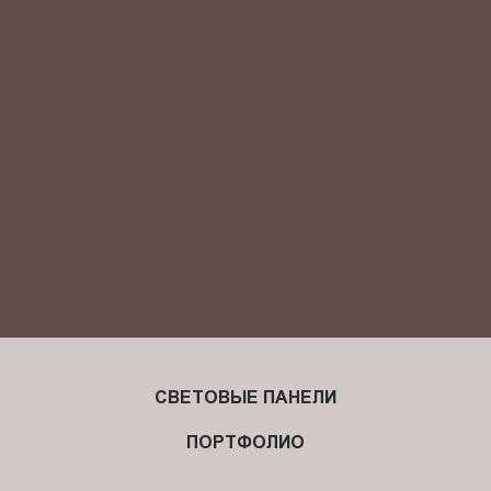
Я ознакомлен(-на) и согласен(-на) с
политикой
конфиденциальности
и даю своё
согласие
на обработку
персональных данных.
СВЕТОВЫЕ ПАНЕЛИ
ПОРТФОЛИО