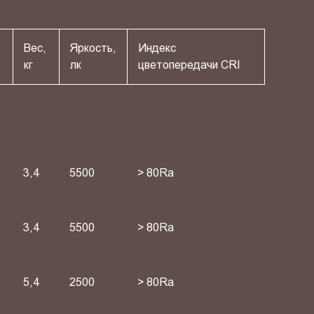
Вес,
Яркость,
Индекс
кг
лк
цветопередачи СRI
3,4
5500
> 80Ra
3,4
5500
> 80Ra
5,4
2500
> 80Ra