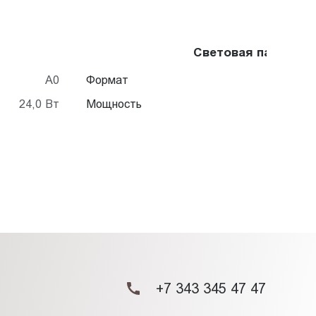
Световая панель F
A0
Формат
24,0 Вт
Мощность
+7 343 345 47 47