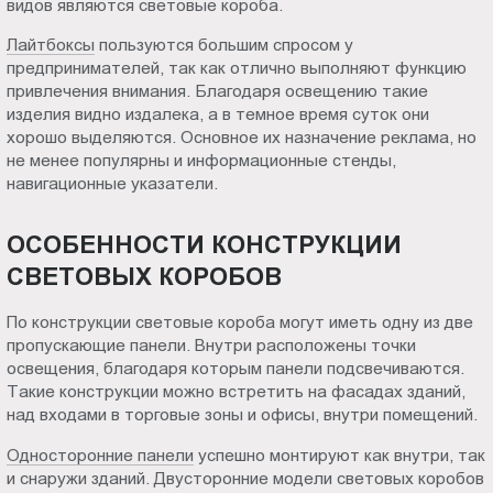
видов являются световые короба.
Пт.:
Лайтбоксы
пользуются большим спросом у
9.00-
предпринимателей, так как отлично выполняют функцию
18.00
привлечения внимания. Благодаря освещению такие
Сб.,
изделия видно издалека, а в темное время суток они
Вс.:
хорошо выделяются. Основное их назначение реклама, но
выходной
не менее популярны и информационные стенды,
навигационные указатели.
ОСОБЕННОСТИ КОНСТРУКЦИИ
СВЕТОВЫХ КОРОБОВ
По конструкции световые короба могут иметь одну из две
пропускающие панели. Внутри расположены точки
освещения, благодаря которым панели подсвечиваются.
Такие конструкции можно встретить на фасадах зданий,
над входами в торговые зоны и офисы, внутри помещений.
Односторонние панели
успешно монтируют как внутри, так
и снаружи зданий. Двусторонние модели световых коробов