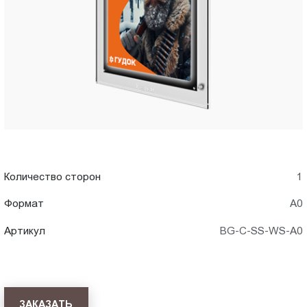
A0)
Пт.:
9.00-
в
18.00
Сб.,
Новороссийске
Вс.:
выходной
Количество сторон
1
Формат
А0
Артикул
BG-C-SS-WS-A0
ЗАКАЗАТЬ