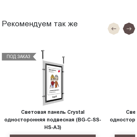
Рекомендуем так же
ПОД ЗАКАЗ
Световая панель Crystal
Све
односторонняя подвесная (BG-C-SS-
односторо
HS-A3)