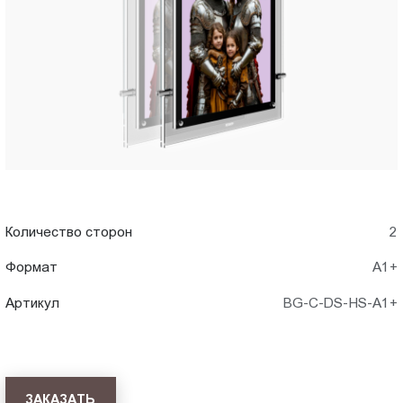
A1+)
Пт.:
9.00-
в
18.00
Сб.,
Новороссийске
Вс.:
выходной
Количество сторон
2
Формат
А1+
Артикул
BG-C-DS-HS-A1+
ЗАКАЗАТЬ