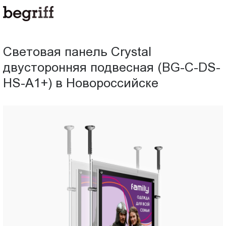
ООО
Световая
"Компания
Бегрифф"
панель
Россия
Световая панель Crystal
Свердловская
Crystal
двусторонняя подвесная (BG-C-DS-
обл.
620016
HS-A1+) в Новороссийске
двусторонняя
г.
Екатеринбург
подвесная
ул.
Амундсена,
(BG-
д.
107,
C-
оф.
707
DS-
sales@begriff.ru
+73433454747
HS-
RUB
Пн.-