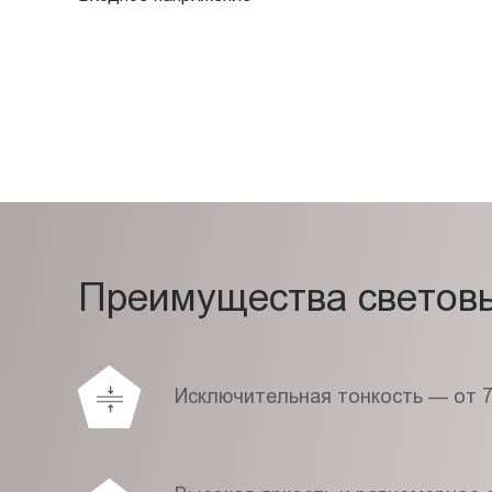
Преимущества световых
Исключительная тонкость — от 