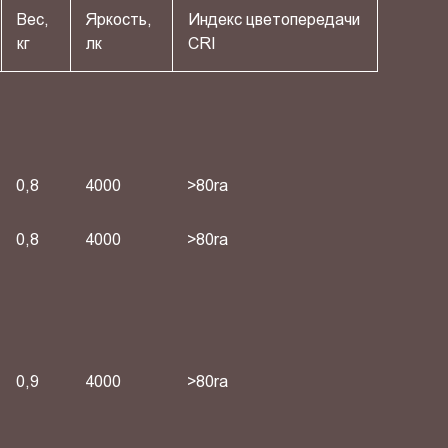
Вес,
Яркость,
Индекс цветопередачи
кг
лк
СRI
0,8
4000
>80ra
0,8
4000
>80ra
0,9
4000
>80ra