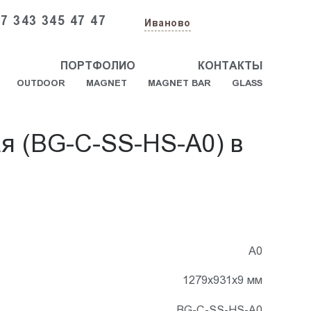
7 343 345 47 47
Иваново
ПОРТФОЛИО
КОНТАКТЫ
OUTDOOR
MAGNET
MAGNET BAR
GLASS
ая (BG-C-SS-HS-A0) в
А0
1279x931x9 мм
BG-C-SS-HS-A0