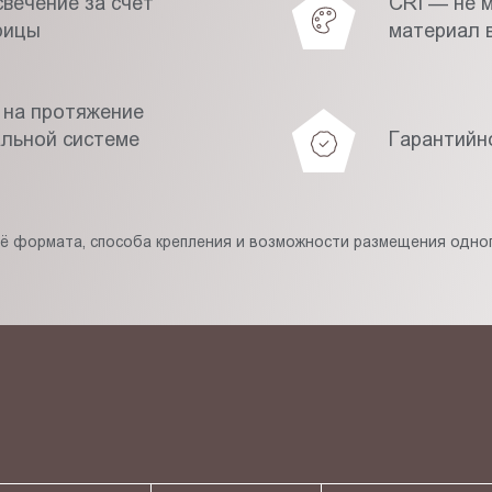
вечение за счёт
CRI — не 
рицы
материал в
 на протяжение
альной системе
Гарантийн
её формата, способа крепления и возможности размещения одног