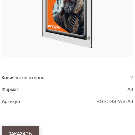
Пт.:
9.00-
18.00
Сб.,
Вс.:
выходной
Количество сторон
2
Формат
А4
Артикул
BG-C-SS-WS-A4
ЗАКАЗАТЬ