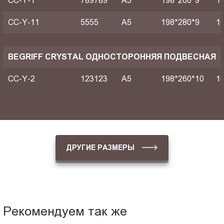
CC-Y-1
789789
A5
198*260*9
1
CC-Y-11
5555
A5
198*280*9
1
BEGRIFF CRYSTAL ОДНОСТОРОННЯЯ ПОДВЕСНАЯ
CC-Y-2
123123
A5
198*260*10
1
ДРУГИЕ РАЗМЕРЫ
Рекомендуем так же