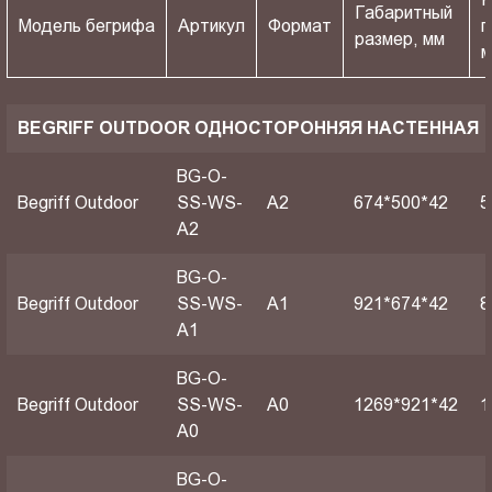
Габаритный
Модель бегрифа
Артикул
Формат
п
размер, мм
BEGRIFF OUTDOOR ОДНОСТОРОННЯЯ НАСТЕННАЯ
BG-O-
Begriff Outdoor
SS-WS-
A2
674*500*42
5
A2
BG-O-
Begriff Outdoor
SS-WS-
A1
921*674*42
8
A1
BG-O-
Begriff Outdoor
SS-WS-
А0
1269*921*42
1
A0
BG-O-