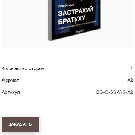
Пт.:
9.00-
18.00
Сб.,
Вс.:
выходной
Количество сторон
1
Формат
A2
Артикул
BG-O-SS-WS-A2
ЗАКАЗАТЬ