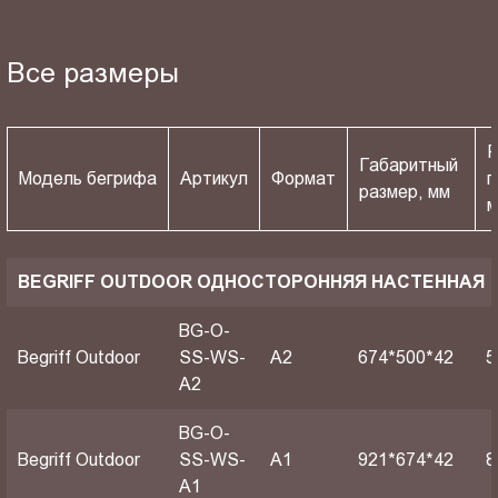
Все размеры
Р
Габаритный
Модель бегрифа
Артикул
Формат
п
размер, мм
BEGRIFF OUTDOOR ОДНОСТОРОННЯЯ НАСТЕННАЯ
BG-O-
Begriff Outdoor
SS-WS-
A2
674*500*42
5
A2
BG-O-
Begriff Outdoor
SS-WS-
A1
921*674*42
8
A1