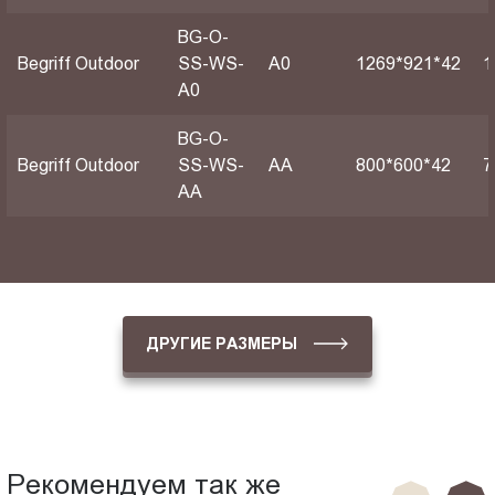
BG-O-
Begriff Outdoor
SS-WS-
А0
1269*921*42
1
A0
BG-O-
Begriff Outdoor
SS-WS-
АА
800*600*42
7
AA
ДРУГИЕ РАЗМЕРЫ
Рекомендуем так же