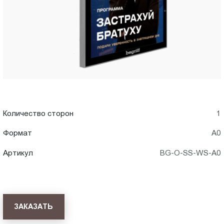
Пт.:
9.00-
18.00
Сб.,
Вс.:
выходной
Количество сторон
1
Формат
А0
Артикул
BG-O-SS-WS-A0
ЗАКАЗАТЬ