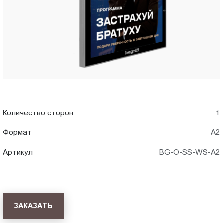
Пт.:
9.00-
18.00
Сб.,
Вс.:
выходной
Количество сторон
1
Формат
A2
Артикул
BG-O-SS-WS-A2
ЗАКАЗАТЬ