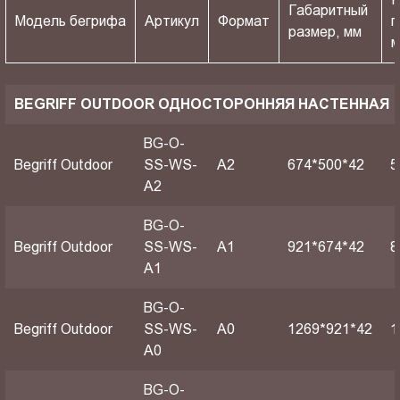
Габаритный
Модель бегрифа
Артикул
Формат
п
размер, мм
BEGRIFF OUTDOOR ОДНОСТОРОННЯЯ НАСТЕННАЯ
BG-O-
Begriff Outdoor
SS-WS-
A2
674*500*42
5
A2
BG-O-
Begriff Outdoor
SS-WS-
A1
921*674*42
8
A1
BG-O-
Begriff Outdoor
SS-WS-
А0
1269*921*42
1
A0
BG-O-