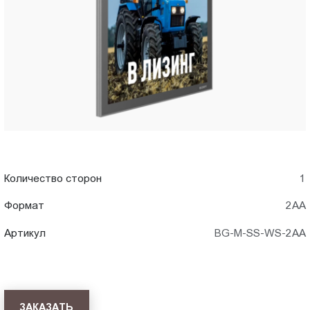
в
Пт.:
9.00-
Чебоксары
18.00
Сб.,
Вс.:
выходной
Количество сторон
1
Формат
2АА
Артикул
BG-M-SS-WS-2AА
ЗАКАЗАТЬ