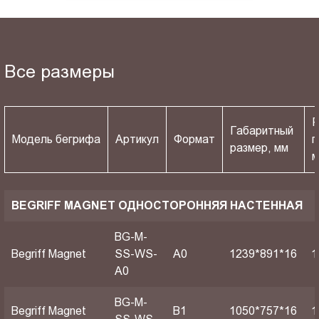
Все размеры
Р
Габаритный
Модель бегрифа
Артикул
Формат
п
размер, мм
BEGRIFF MAGNET ОДНОСТОРОННЯЯ НАСТЕННАЯ
BG-M-
Begriff Magnet
SS-WS-
A0
1239*891*16
1
A0
BG-M-
Begriff Magnet
B1
1050*757*16
1