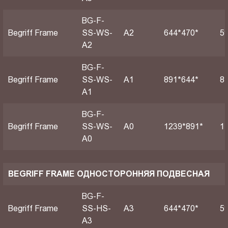
BG-F-
Begriff Frame
SS-WS-
A2
644*470*
5
A2
BG-F-
Begriff Frame
SS-WS-
А1
891*644*
8
A1
BG-F-
Begriff Frame
SS-WS-
А0
1239*891*
1
A0
BEGRIFF FRAME ОДНОСТОРОННЯЯ ПОДВЕСНАЯ
BG-F-
Begriff Frame
SS-HS-
A3
644*470*
5
A3