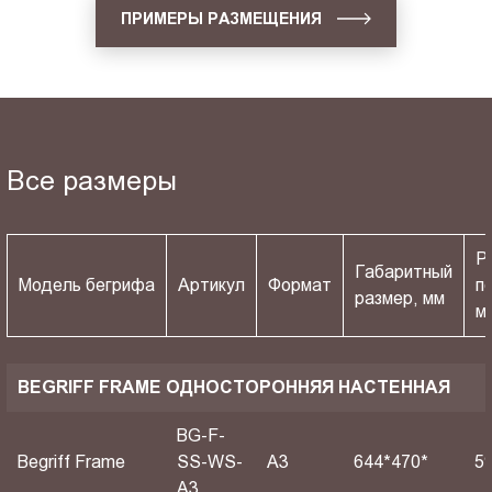
ПРИМЕРЫ РАЗМЕЩЕНИЯ
Все размеры
Р
Габаритный
Модель бегрифа
Артикул
Формат
п
размер, мм
м
BEGRIFF FRAME ОДНОСТОРОННЯЯ НАСТЕННАЯ
BG-F-
Begriff Frame
SS-WS-
A3
644*470*
5
A3