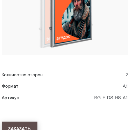
A1)
Пт.:
9.00-
в
18.00
Сб.,
Чебоксары
Вс.:
выходной
Количество сторон
2
Формат
А1
Артикул
BG-F-DS-HS-A1
ЗАКАЗАТЬ