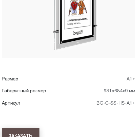
A1+)
Пт.:
9.00-
в
18.00
Сб.,
Чебоксары
Вс.:
выходной
Размер
А1+
Габаритный размер
931x684x9 мм
Артикул
BG-C-SS-HS-A1+
ЗАКАЗАТЬ