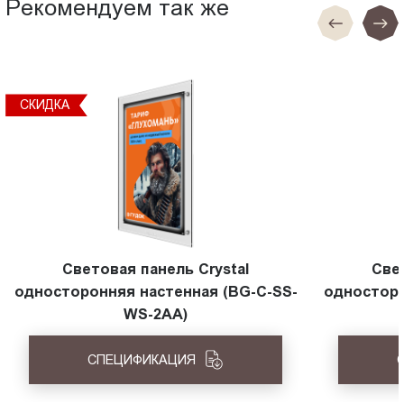
Рекомендуем так же
СКИДКА
Световая панель Crystal
Све
односторонняя настенная (BG-C-SS-
односторо
WS-2AA)
СПЕЦИФИКАЦИЯ