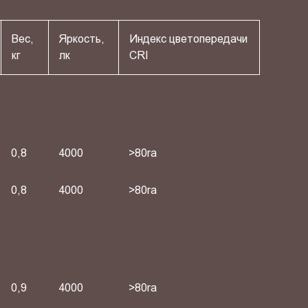
Вес,
Яркость,
Индекс цветопередачи
кг
лк
СRI
0,8
4000
>80ra
0,8
4000
>80ra
0,9
4000
>80ra