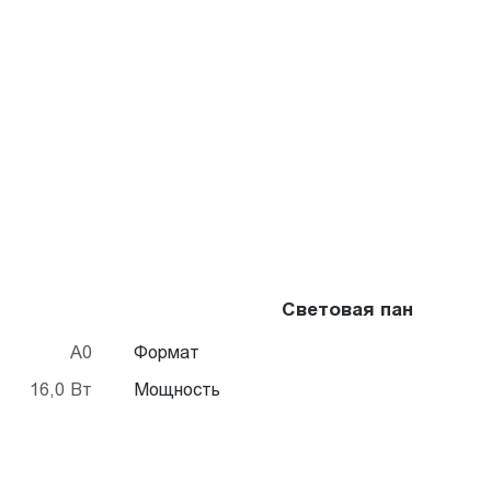
Световая панель Cry
A0
Формат
16,0 Вт
Мощность