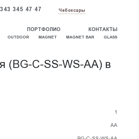
 343 345 47 47
Чебоксары
ПОРТФОЛИО
КОНТАКТЫ
OUTDOOR
MAGNET
MAGNET BAR
GLASS
ая (BG-C-SS-WS-AA) в
1
АА
BG-C-SS-WS-AA