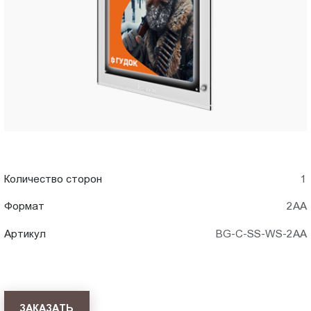
2AA)
Пт.:
9.00-
в
18.00
Сб.,
Чебоксары
Вс.:
выходной
Количество сторон
1
Формат
2АА
Артикул
BG-C-SS-WS-2AA
ЗАКАЗАТЬ