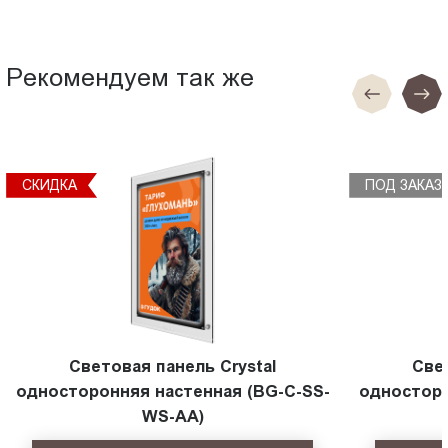
Рекомендуем так же
СКИДКА
ПОД ЗАКАЗ
Световая панель Crystal
Све
односторонняя настенная (BG-C-SS-
односторо
WS-AA)