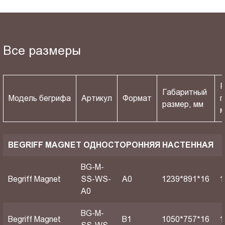
Все размеры
Р
Габаритный
Модель бегрифа
Артикул
Формат
п
размер, мм
BEGRIFF MAGNET ОДНОСТОРОННЯЯ НАСТЕННАЯ
BG-M-
Begriff Magnet
SS-WS-
A0
1239*891*16
1
A0
BG-M-
Begriff Magnet
B1
1050*757*16
1