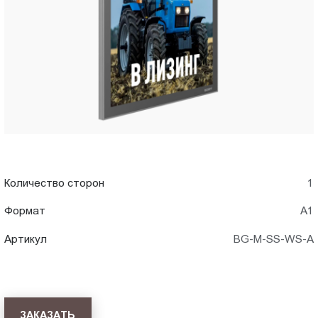
в
Пт.:
9.00-
Брянск
18.00
Сб.,
Вс.:
выходной
Количество сторон
1
Формат
А1
Артикул
BG-M-SS-WS-A
ЗАКАЗАТЬ