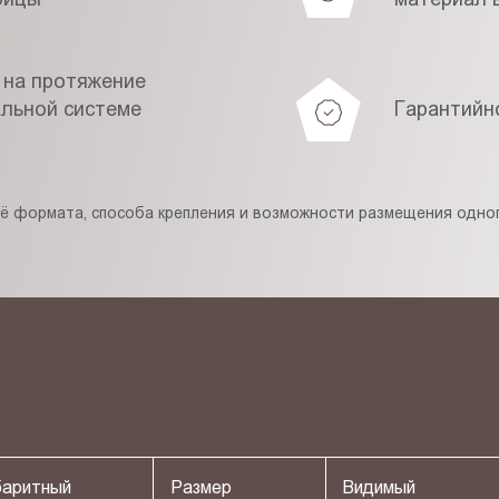
 на протяжение
альной системе
Гарантийн
её формата, способа крепления и возможности размещения одног
баритный
Размер
Видимый