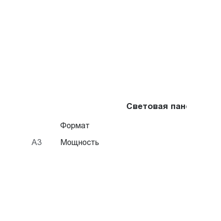
Световая панель Cry
Формат
A3
Мощность