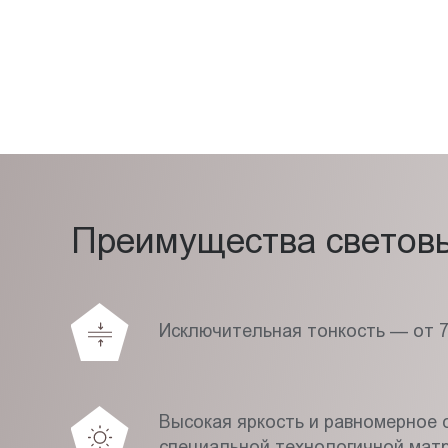
Преимущества световых
Исключительная тонкость — от 
Высокая яркость и равномерное с
специальной технологичной мат