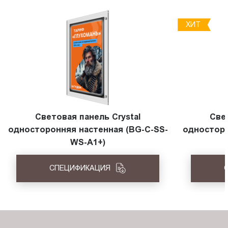
ХИТ
Световая панель Crystal
Све
односторонняя настенная (BG-C-SS-
односторо
WS-A1+)
СПЕЦИФИКАЦИЯ