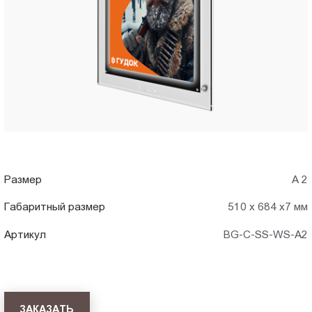
A2)
Пт.:
9.00-
в
18.00
Сб.,
Брянск
Вс.:
выходной
Размер
А 2
Габаритный размер
510 х 684 х7 мм
Артикул
BG-C-SS-WS-A2
ЗАКАЗАТЬ