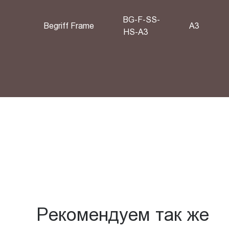
BG-F-SS-
Begriff Frame
A3
HS-A3
Рекомендуем так же