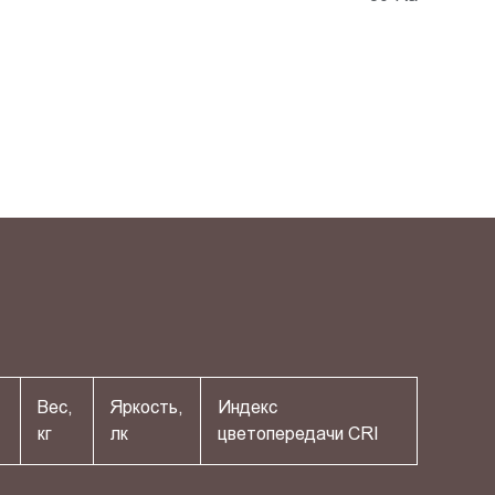
Вес,
Яркость,
Индекс
кг
лк
цветопередачи СRI