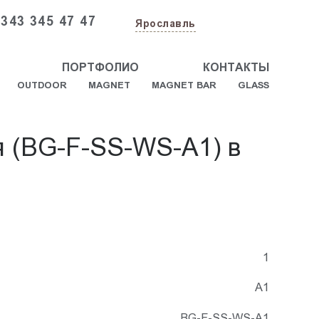
 343 345 47 47
Ярославль
ПОРТФОЛИО
КОНТАКТЫ
OUTDOOR
MAGNET
MAGNET BAR
GLASS
я (BG-F-SS-WS-A1) в
1
А1
BG-F-SS-WS-A1