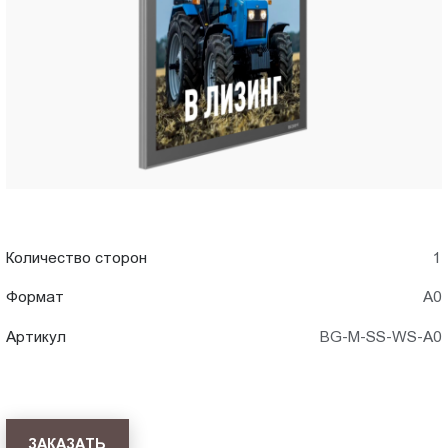
в
Пт.:
9.00-
Волжском
18.00
Сб.,
Вс.:
выходной
Количество сторон
1
Формат
А0
Артикул
BG-M-SS-WS-A0
ЗАКАЗАТЬ