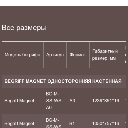
Все размеры
Р
Габаритный
Модель бегрифа
Артикул
Формат
п
размер, мм
BEGRIFF MAGNET ОДНОСТОРОННЯЯ НАСТЕННАЯ
BG-M-
Begriff Magnet
SS-WS-
A0
1239*891*16
1
A0
BG-M-
Begriff Magnet
B1
1050*757*16
1
SS-WS