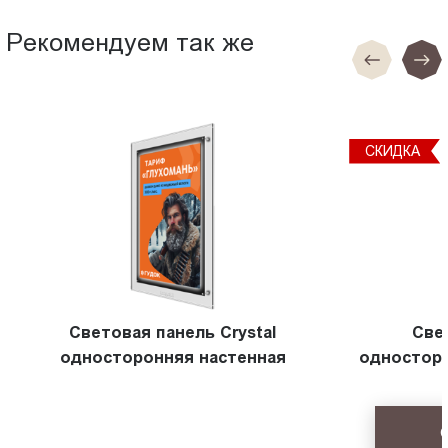
Рекомендуем так же
СКИДКА
Световая панель Crystal
Све
односторонняя настенная
односторо