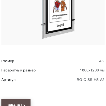
A2)
Пт.:
9.00-
в
18.00
Сб.,
Волжском
Вс.:
выходной
Размер
А 2
Габаритный размер
1800x1200 мм
Артикул
BG-C-SS-HS-A2
ЗАКАЗАТЬ