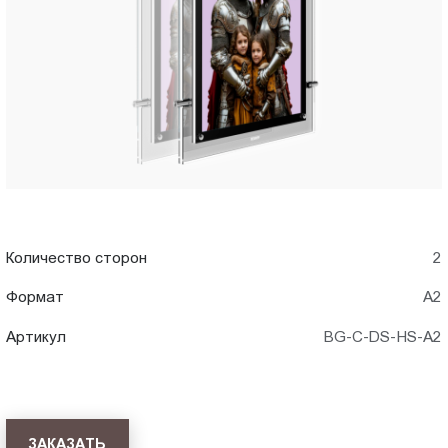
A2)
Пт.:
9.00-
в
18.00
Сб.,
Волжском
Вс.:
выходной
Количество сторон
2
Формат
А2
Артикул
BG-C-DS-HS-A2
ЗАКАЗАТЬ