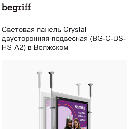
ООО
Световая
"Компания
Бегрифф"
панель
Россия
Световая панель Crystal
Свердловская
Crystal
двусторонняя подвесная (BG-C-DS-
обл.
620016
HS-A2) в Волжском
двусторонняя
г.
Екатеринбург
подвесная
ул.
Амундсена,
(BG-
д.
107,
C-
оф.
707
DS-
sales@begriff.ru
+73433454747
HS-
RUB
Пн.-