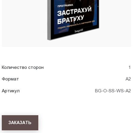
Пт.:
9.00-
18.00
Сб.,
Вс.:
выходной
Количество сторон
1
Формат
A2
Артикул
BG-O-SS-WS-A2
ЗАКАЗАТЬ