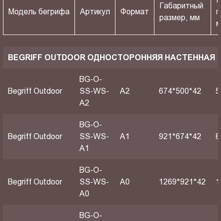
Габаритный
Модель бегрифа
Артикул
Формат
п
размер, мм
BEGRIFF OUTDOOR ОДНОСТОРОННЯЯ НАСТЕННАЯ
BG-O-
Begriff Outdoor
SS-WS-
A2
674*500*42
5
A2
BG-O-
Begriff Outdoor
SS-WS-
A1
921*674*42
8
A1
BG-O-
Begriff Outdoor
SS-WS-
А0
1269*921*42
1
A0
BG-O-