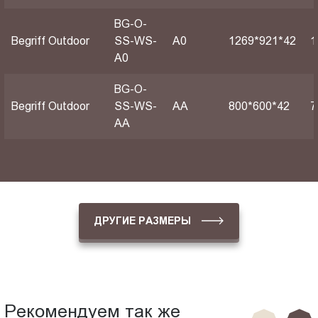
BG-O-
Begriff Outdoor
SS-WS-
А0
1269*921*42
1
A0
BG-O-
Begriff Outdoor
SS-WS-
АА
800*600*42
7
AA
ДРУГИЕ РАЗМЕРЫ
Рекомендуем так же