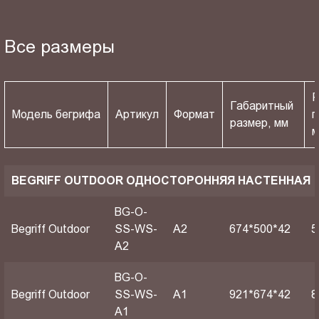
Все размеры
Р
Габаритный
Модель бегрифа
Артикул
Формат
п
размер, мм
BEGRIFF OUTDOOR ОДНОСТОРОННЯЯ НАСТЕННАЯ
BG-O-
Begriff Outdoor
SS-WS-
A2
674*500*42
5
A2
BG-O-
Begriff Outdoor
SS-WS-
A1
921*674*42
8
A1