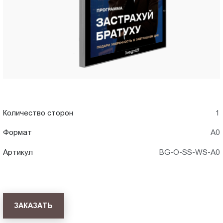
Пт.:
9.00-
18.00
Сб.,
Вс.:
выходной
Количество сторон
1
Формат
А0
Артикул
BG-O-SS-WS-A0
ЗАКАЗАТЬ