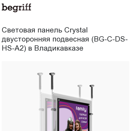
ООО
Световая
"Компания
Бегрифф"
панель
Россия
Световая панель Crystal
Свердловская
Crystal
двусторонняя подвесная (BG-C-DS-
обл.
620016
HS-A2) в Владикавказе
двусторонняя
г.
Екатеринбург
подвесная
ул.
Амундсена,
(BG-
д.
107,
C-
оф.
707
DS-
sales@begriff.ru
+73433454747
HS-
RUB
Пн.-