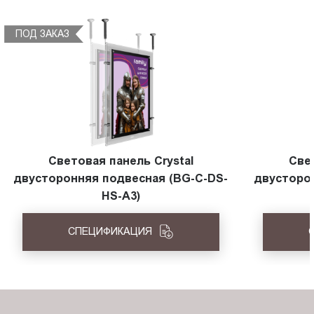
ПОД ЗАКАЗ
Световая панель Crystal
Све
двусторонняя подвесная (BG-C-DS-
двусторо
HS-A3)
СПЕЦИФИКАЦИЯ