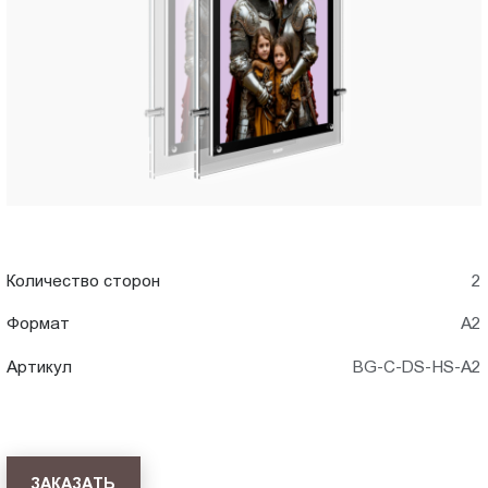
A2)
Пт.:
9.00-
в
18.00
Сб.,
Владикавказе
Вс.:
выходной
Количество сторон
2
Формат
А2
Артикул
BG-C-DS-HS-A2
ЗАКАЗАТЬ